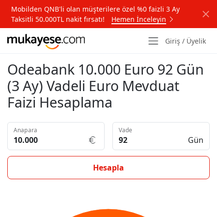
Mobilden QNB'li olan müşterilere özel %0 faizli 3 Ay
Taksitli 50.000TL nakit fırsatı!
Hemen İnceleyin
Giriş / Üyelik
Odeabank 10.000 Euro 92 Gün
(3 Ay) Vadeli Euro Mevduat
Faizi Hesaplama
Anapara
Vade
Gün
Hesapla