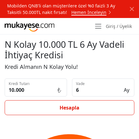
Mobilden QNB'li olan müşterilere özel %0 faizli 3 Ay
Taksitli 50.000TL nakit fırsatı!
Hemen İnceleyin
Giriş / Üyelik
N Kolay 10.000 TL 6 Ay Vadeli
İhtiyaç Kredisi
Kredi Almanın N Kolay Yolu!
Kredi Tutarı
Vade
Ay
Hesapla