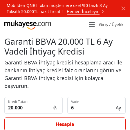
Mobilden QNB'li olan müşterilere özel %0 faizli 3 Ay
Taksitli 50.000TL nakit fırsatı!
Hemen İnceleyin
Giriş / Üyelik
Garanti BBVA 20.000 TL 6 Ay
Vadeli İhtiyaç Kredisi
Garanti BBVA ihtiyaç kredisi hesaplama aracı ile
bankanın ihtiyaç kredisi faiz oranlarını görün ve
Garanti BBVA ihtiyaç kredisi için kolayca
başvurun.
Kredi Tutarı
Vade
Ay
Hesapla