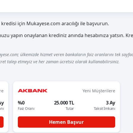
ç kredisi için Mukayese.com aracılığı ile başvurun.
nuzu yapın onaylanan krediniz anında hesabınıza yatsın. Kr
yese.com; ülkemizde hizmet veren bankaların faiz oranlarını tek sayfad
ret talep etmeyiz ve her zaman ücretsiz olarak kullanabilirsiniz.
re
Yeni Müşterilere
Ay
%0
25.000 TL
3 Ay
anı
Faiz Oranı
Tutar
Taksit İmkanı
Hemen Başvur