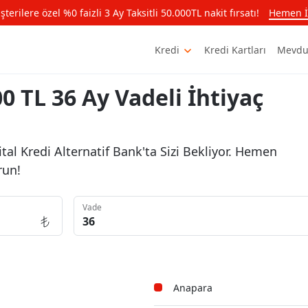
rilere özel %0 faizli 3 Ay Taksitli 50.000TL nakit fırsatı!
Hemen İ
Kredi
Kredi Kartları
Mevdu
0 TL 36 Ay Vadeli İhtiyaç
tal Kredi Alternatif Bank'ta Sizi Bekliyor. Hemen
run!
Vade
Anapara