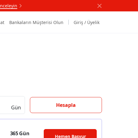
nceleyin
at
Bankaların Müşterisi Olun
Giriş / Üyelik
Hesapla
Gün
365 Gün
Hemen Başvur