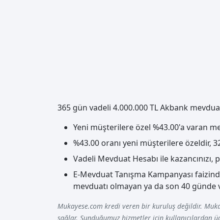
365 gün vadeli 4.000.000 TL Akbank mevduat f
Yeni müşterilere özel %43.00'a varan mev
%43.00 oranı yeni müşterilere özeldir, 32
Vadeli Mevduat Hesabı ile kazancınızı, p
E-Mevduat Tanışma Kampanyası faizinden
mevduatı olmayan ya da son 40 günde vad
Mukayese.com kredi veren bir kuruluş değildir. Muka
sağlar. Sunduğumuz hizmetler için kullanıcılardan üc