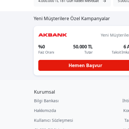
→
4.000.000 TL 181 Gün Vadeli Mevduat
5.000.
Yeni Müşterilere Özel Kampanyalar
Yeni Müşterile
%0
50.000 TL
6 
Faiz Oranı
Tutar
Taksit İmk
Hemen Başvur
Kurumsal
Bilgi Bankası
İht
Hakkımızda
Ko
Kullanıcı Sözleşmesi
Ta