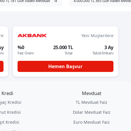
→
000 TL 181 Gün Vadeli Mevduat
4.000.000 TL 365 Gün Vadeli Mevd
re
Yeni Müşterilere
Ay
%0
25.000 TL
3 Ay
anı
Faiz Oranı
Tutar
Taksit İmkanı
Hemen Başvur
Kredi
Mevduat
iyaç Kredisi
TL Mevduat Faiz
nut Kredisi
Dolar Mevduat Faiz
şıt Kredisi
Euro Mevduat Faiz