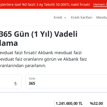
rilere özel %0 faizli 3 Ay Taksitli 50.000TL nakit fırsatı!
Hemen İ
Kredi
Kredi Kartları
Mevdu
65 Gün (1 Yıl) Vadeli
plama
vduat faizi fırsatı! Akbank mevduat faizi
vduat faiz oranlarını görün ve Akbank faiz
oranlarından yararlanın.
Vade
1.241.600,00 TL
%32.00