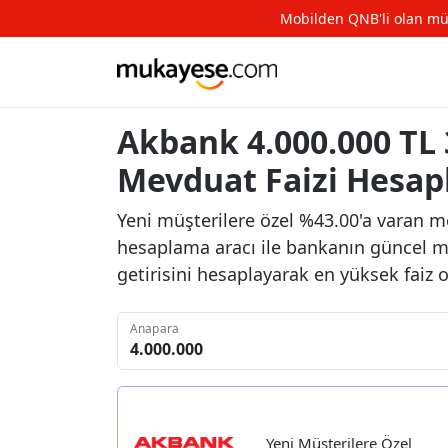
Mobilden QNB'li olan müşte
Akbank 4.000.000 TL 3
Mevduat Faizi Hesa
Yeni müşterilere özel %43.00'a varan me
hesaplama aracı ile bankanın güncel me
getirisini hesaplayarak en yüksek faiz 
Anapara
Yeni Müşterilere Özel