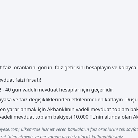
aizi oranlarını görün, faiz getirisini hesaplayın ve kolayca
duat faizi fırsatı!
 - 40 gün vadeli mevduat hesapları için geçerlidir.
iyasa ve faiz değişikliklerinden etkilenmeden katlayın. Düşü
 yararlanmak için Akbanklının vadeli mevduat toplam bakiy
eli mevduat toplam bakiyesi 10.000 TL'nin altında olan Akb
yese.com; ülkemizde hizmet veren bankaların faiz oranlarını tek sayfad
ret talep etmeyiz ve her zaman ücretsiz olarak kullanabilirsiniz.