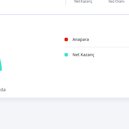
Net Kazanç
Faiz Oranı
Anapara
Net Kazanç
nda