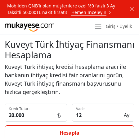
Mobilden QNB'li olan müşterilere özel %0 faizli 3 Ay
Taksitli 50.000TL nakit fırsatı!
Hemen İnceleyin
Giriş / Üyelik
Kuveyt Türk İhtiyaç Finansmanı
Hesaplama
Kuveyt Türk ihtiyaç kredisi hesaplama aracı ile
bankanın ihtiyaç kredisi faiz oranlarını görün,
Kuveyt Türk ihtiyaç finansmanı başvurusunu
hızlıca gerçekleştirin.
Kredi Tutarı
Vade
Ay
Hesapla