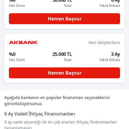
%0
50.000 TL
6 Ay
Faiz Oranı
Tutar
Taksit İmkanı
Hemen Başvur
Yeni Müşterilere
%0
25.000 TL
3 Ay
Faiz Oranı
Tutar
Taksit İmkanı
Hemen Başvur
Aşağıda bankanın en popüler finansman seçeneklerini
görüntülüyorsunuz.
6 Ay Vadeli İhtiyaç Finansmanları
6 ay vade seçeneği ile en çok aranan ihtiyaç finansmanları
hesaplamaları